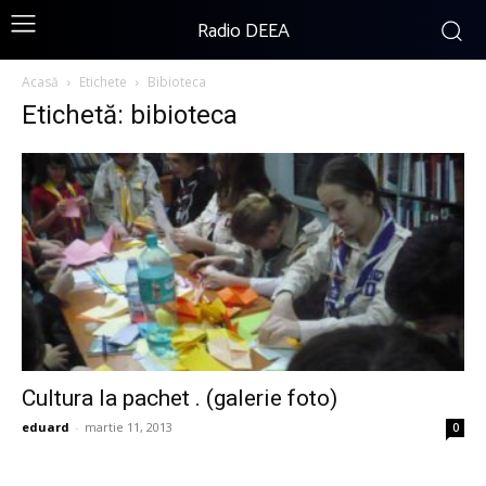
Radio DEEA
Acasă
Etichete
Bibioteca
Etichetă: bibioteca
Cultura la pachet . (galerie foto)
eduard
-
martie 11, 2013
0