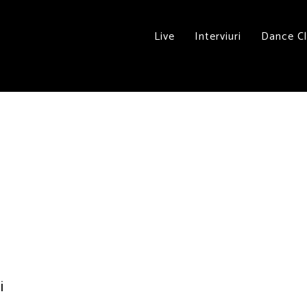
Live
Interviuri
Dance C
i