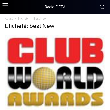
Radio DEEA
Acasă
Etichete
Best New
Etichetă: best New