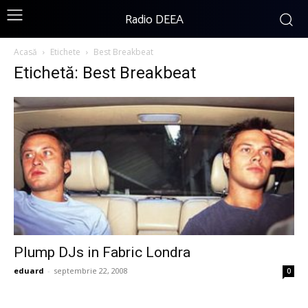
Radio DEEA
Acasă
Etichete
Best Breakbeat
Etichetă: Best Breakbeat
Plump DJs in Fabric Londra
eduard
-
septembrie 22, 2008
0