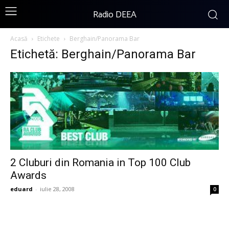
Radio DEEA
Acasă
Etichete
Berghain/Panorama Bar
Etichetă: Berghain/Panorama Bar
2 Cluburi din Romania in Top 100 Club
Awards
eduard
-
iulie 28, 2008
0