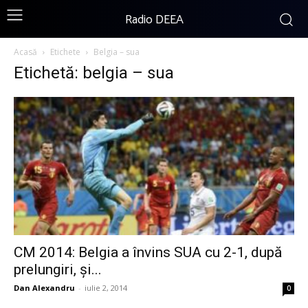
Radio DEEA
Acasă
Etichete
Belgia – sua
Etichetă: belgia – sua
CM 2014: Belgia a învins SUA cu 2-1, după
prelungiri, și...
Dan Alexandru
-
iulie 2, 2014
0