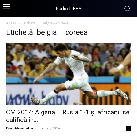
Radio DEEA
Acasă
Etichete
Belgia – coreea
Etichetă: belgia – coreea
CM 2014: Algeria – Rusia 1-1 și africanii se
califică în...
Dan Alexandru
-
iunie 27, 2014
0