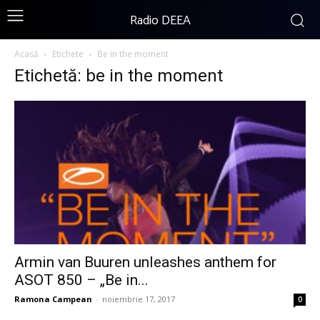
Radio DEEA
Acasă
Etichete
Be in the moment
Etichetă: be in the moment
Armin van Buuren unleashes anthem for
ASOT 850 – „Be in...
Ramona Campean
-
noiembrie 17, 2017
0