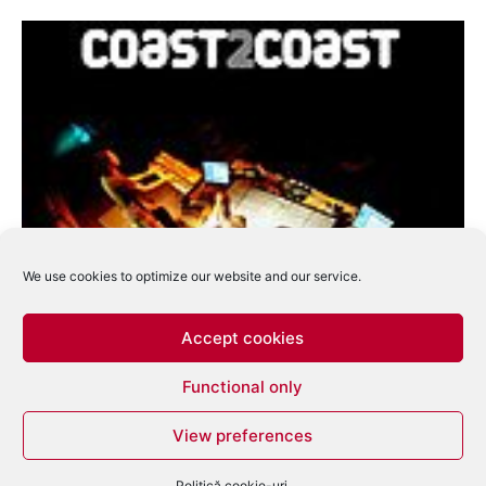
We use cookies to optimize our website and our service.
Accept cookies
Functional only
Spirit Catcher mixeaza Coast2Coast
View preferences
eduard
-
ianuarie 12, 2009
0
Politică cookie-uri