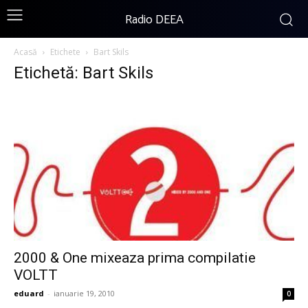
Radio DEEA
Acasă
Etichete
Bart Skils
Etichetă: Bart Skils
2000 & One mixeaza prima compilatie
VOLTT
eduard
-
ianuarie 19, 2010
0