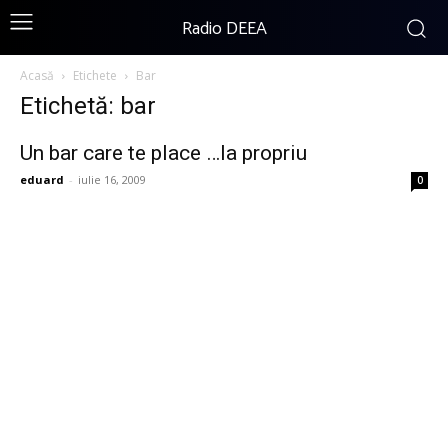
Radio DEEA
Acasă
Etichete
Bar
Etichetă: bar
Un bar care te place …la propriu
eduard
-
iulie 16, 2009
0