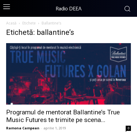
Radio DEEA
Acasă
Etichete
Ballantine’s
Etichetă: ballantine’s
Programul de mentorat Ballantine’s True
Music Futures te trimite pe scena...
Ramona Campean
-
aprilie 1, 2019
0