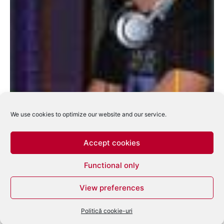
We use cookies to optimize our website and our service.
Accept cookies
Olandezul Funkerman vine cu un titlu nou in
Functional only
2009
View preferences
eduard
-
ianuarie 7, 2009
0
Politică cookie-uri