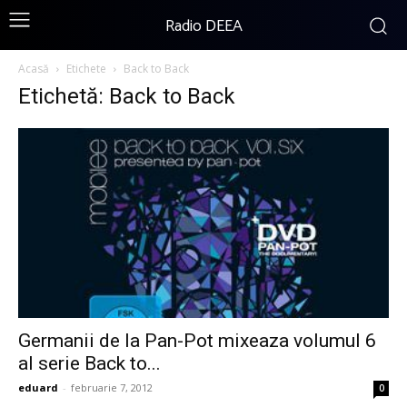
Radio DEEA
Acasă
Etichete
Back to Back
Etichetă: Back to Back
Germanii de la Pan-Pot mixeaza volumul 6
al serie Back to...
eduard
-
februarie 7, 2012
0