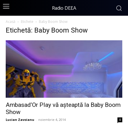
Radio DEEA
Acasă
Etichete
Baby Boom Show
Etichetă: Baby Boom Show
Ambasad’Or Play vă așteaptă la Baby Boom
Show
Lucian Zavoianu
-
noiembrie 4, 2014
0