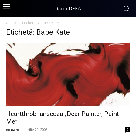
Radio DEEA
Acasă
Etichete
Babe Kate
Etichetă: Babe Kate
Heartthrob lanseaza „Dear Painter, Paint
Me”
eduard
-
aprilie 29, 2008
0