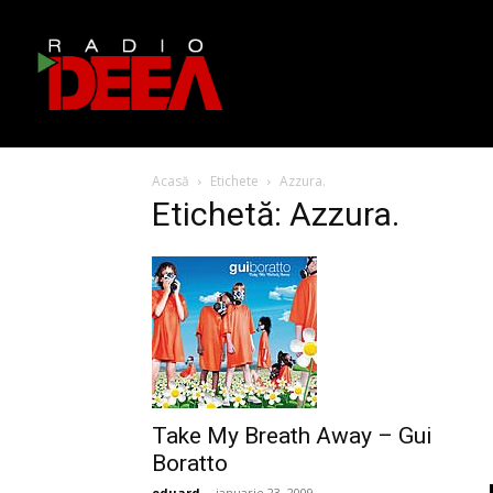
Acasă
Etichete
Azzura.
Etichetă: Azzura.
Take My Breath Away – Gui
Boratto
eduard
-
ianuarie 23, 2009