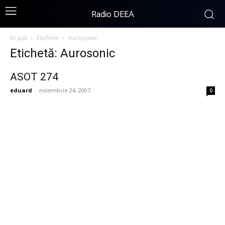
Radio DEEA
Acasă
Etichete
Aurosonic
Etichetă: Aurosonic
ASOT 274
eduard
-
noiembrie 24, 2007
0