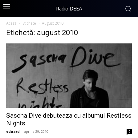
Radio DEEA
Acasă
Etichete
August 2010
Etichetă: august 2010
Sascha Dive debuteaza cu albumul Restless
Nights
eduard
-
aprilie 29, 2010
0