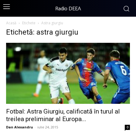
Radio DEEA
Acasă
Etichete
Astra giurgiu
Etichetă: astra giurgiu
Fotbal: Astra Giurgiu, calificată în turul al
treilea preliminar al Europa...
Dan Alexandru
-
iulie 24, 2015
0