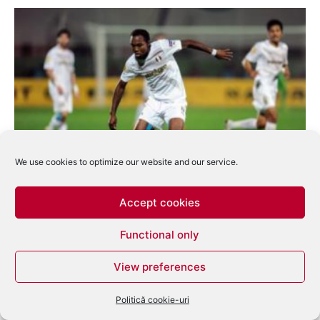
We use cookies to optimize our website and our service.
Fotbal – Europa League: Celtic Glasgow –
Astra Giurgiu 2-1
Accept cookies
Dan Alexandru
-
octombrie 24, 2014
0
Functional only
View preferences
Politică cookie-uri