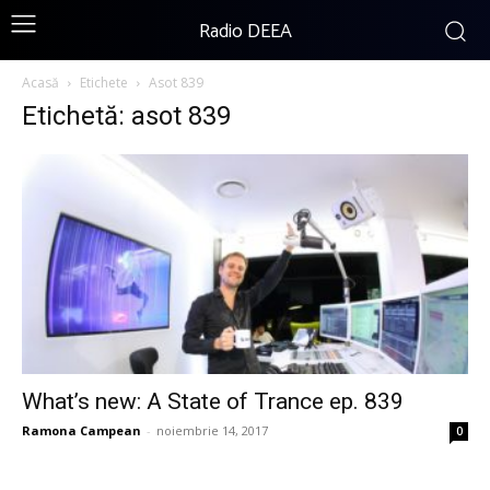
Radio DEEA
Acasă
Etichete
Asot 839
Etichetă: asot 839
What’s new: A State of Trance ep. 839
Ramona Campean
-
noiembrie 14, 2017
0