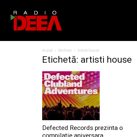
Acasă
Etichete
Artisti house
Etichetă: artisti house
Defected Records prezinta o
compilatie aniversara