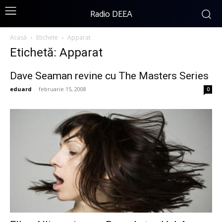
Radio DEEA
Acasă
Etichete
Apparat
Etichetă: Apparat
Dave Seaman revine cu The Masters Series
eduard
-
februarie 15, 2008
0