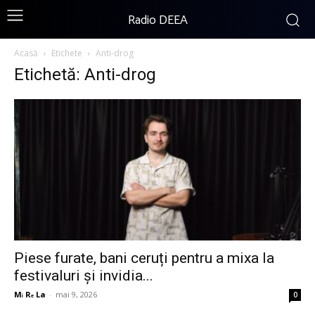
Radio DEEA
Acasă
Etichete
Anti-drog
Etichetă: Anti-drog
Piese furate, bani ceruți pentru a mixa la
festivaluri și invidia...
Mᵢ Rₑ La
-
mai 9, 2026
0