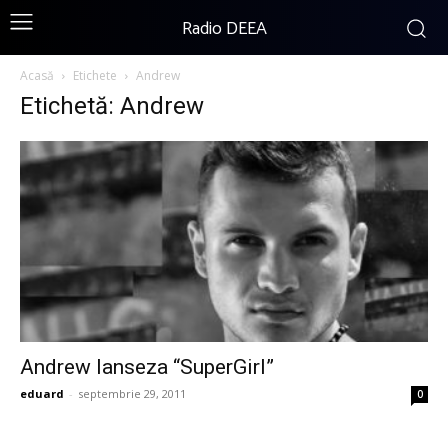
Radio DEEA
Acasă
Etichete
Andrew
Etichetă: Andrew
Andrew lanseza “SuperGirl”
eduard
-
septembrie 29, 2011
0