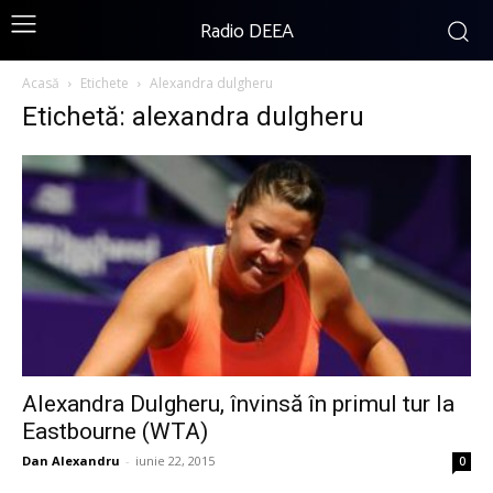
Radio DEEA
Acasă
Etichete
Alexandra dulgheru
Etichetă: alexandra dulgheru
Alexandra Dulgheru, învinsă în primul tur la
Eastbourne (WTA)
Dan Alexandru
-
iunie 22, 2015
0