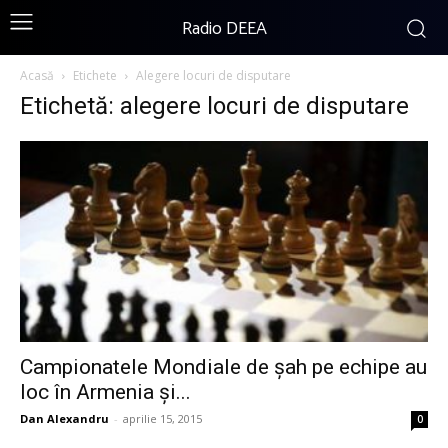
Radio DEEA
Acasă
Etichete
Alegere locuri de disputare
Etichetă: alegere locuri de disputare
Campionatele Mondiale de șah pe echipe au
loc în Armenia și...
Dan Alexandru
-
aprilie 15, 2015
0