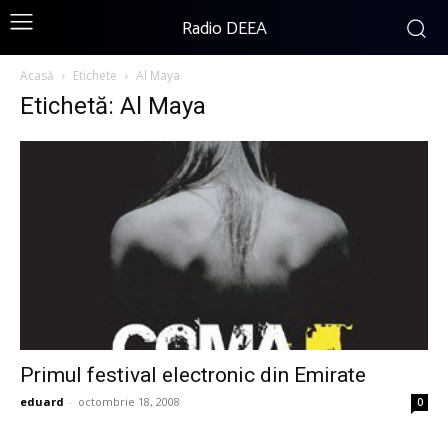
Radio DEEA
Acasă
Etichete
Al Maya
Etichetă: Al Maya
Primul festival electronic din Emirate
eduard
-
octombrie 18, 2008
0