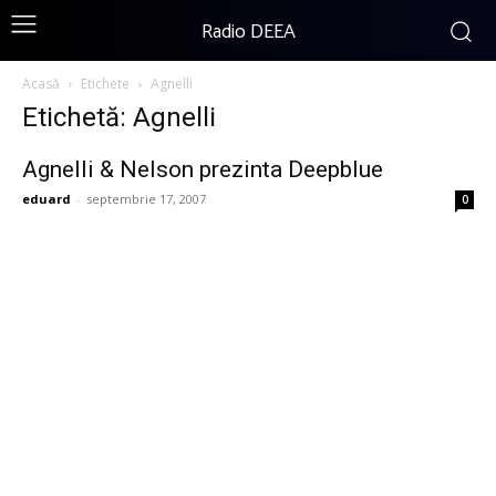
Radio DEEA
Acasă
Etichete
Agnelli
Etichetă: Agnelli
Agnelli & Nelson prezinta Deepblue
eduard
-
septembrie 17, 2007
0