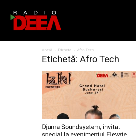
Acasă
Etichete
Afro Tech
Etichetă: Afro Tech
Djuma Soundsystem, invitat
special la evenimentul Elevate