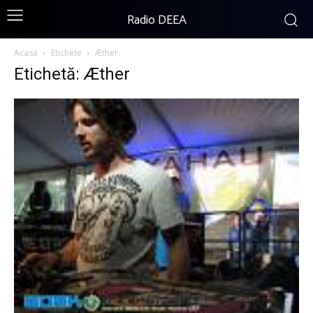
Radio DEEA
Acasă
Etichete
Æther
Etichetă: Æther