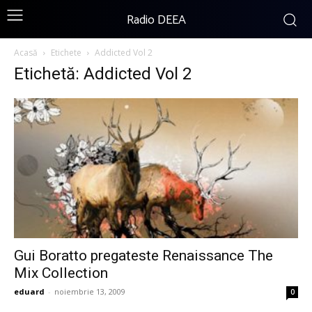
Radio DEEA
Acasă
Etichete
Addicted Vol 2
Etichetă: Addicted Vol 2
Gui Boratto pregateste Renaissance The
Mix Collection
eduard
-
noiembrie 13, 2009
0