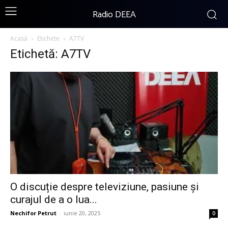
Radio DEEA
Acasă
Etichete
A7TV
Etichetă: A7TV
O discuție despre televiziune, pasiune și
curajul de a o lua...
Nechifor Petrut
-
iunie 20, 2025
0