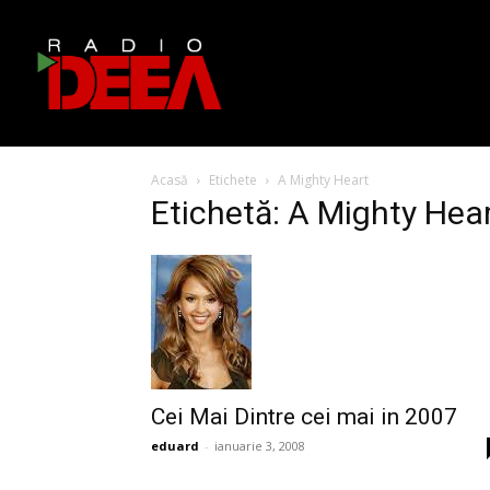
Acasă
Etichete
A Mighty Heart
Etichetă: A Mighty Hea
Cei Mai Dintre cei mai in 2007
eduard
-
ianuarie 3, 2008