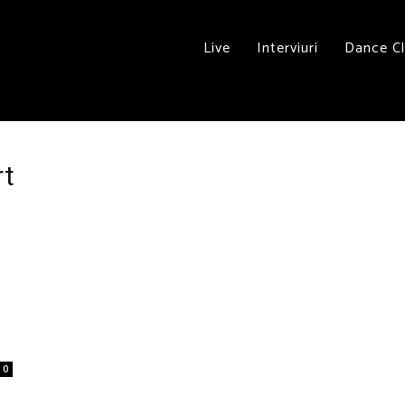
Live
Interviuri
Dance C
rt
0