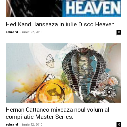
Hed Kandi lanseaza in iulie Disco Heaven
eduard
-
iunie 22, 2010
0
Hernan Cattaneo mixeaza noul volum al
compilatie Master Series.
eduard
-
iunie 12, 2010
0