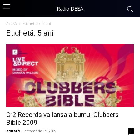
Radio DEEA
Acasă
Etichete
5 ani
Etichetă: 5 ani
Cr2 Records va lansa albumul Clubbers
Bible 2009
eduard
-
octombrie 15, 2009
0