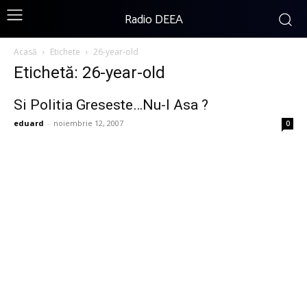
Radio DEEA
Acasă
Etichete
26-year-old
Etichetă: 26-year-old
Si Politia Greseste…Nu-I Asa ?
eduard
-
noiembrie 12, 2007
0