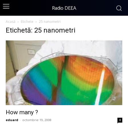
Radio DEEA
Acasă
Etichete
25 nanometri
Etichetă: 25 nanometri
How many ?
eduard
-
octombrie 19, 2008
0