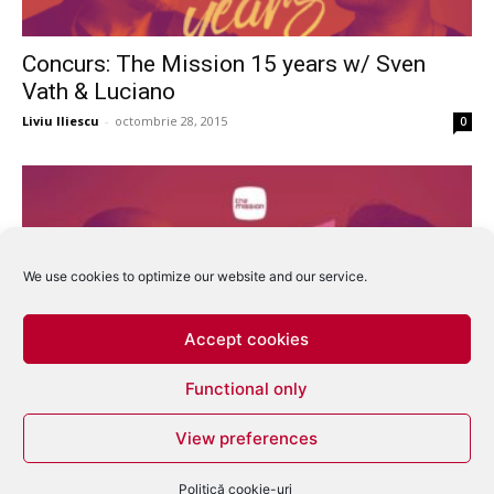
Concurs: The Mission 15 years w/ Sven
Vath & Luciano
Liviu Iliescu
-
octombrie 28, 2015
0
We use cookies to optimize our website and our service.
Accept cookies
Functional only
THE MISSION presents: 15 Years
View preferences
Liviu Iliescu
-
octombrie 4, 2015
0
Politică cookie-uri