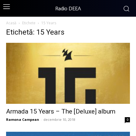
Radio DEEA
Acasă
Etichete
15 Years
Etichetă: 15 Years
Armada 15 Years – The [Deluxe] album
Ramona Campean
-
decembrie 10, 2018
0