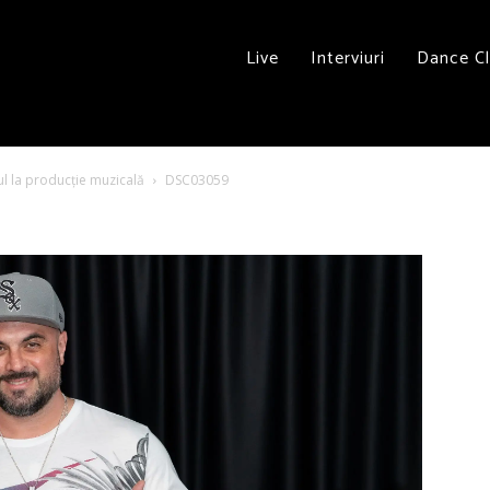
Live
Interviuri
Dance C
ul la producție muzicală
DSC03059