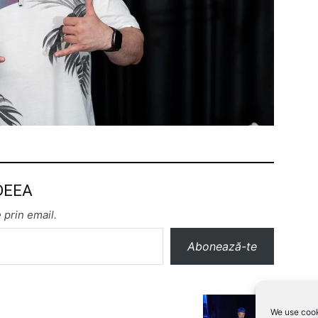
 DEEA
 prin email.
Abonează-te
We use cook