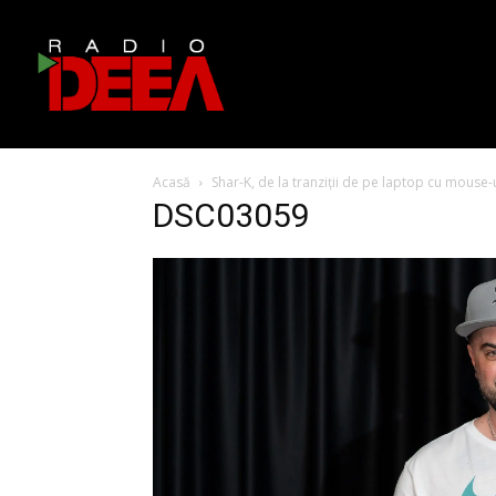
Acasă
Shar-K, de la tranziții de pe laptop cu mouse-
DSC03059