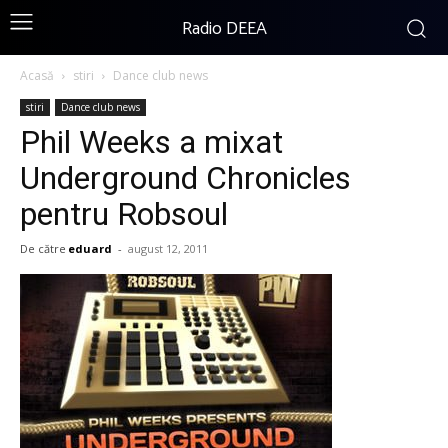
Radio DEEA
Acasă
stiri
Dance club news
stiri
Dance club news
Phil Weeks a mixat
Underground Chronicles
pentru Robsoul
De către
eduard
-
august 12, 2011