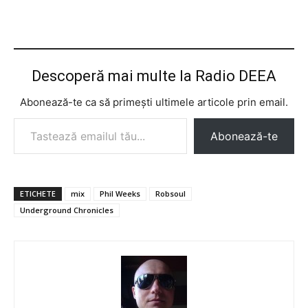
Descoperă mai multe la Radio DEEA
Abonează-te ca să primești ultimele articole prin email.
Tastează emailul tău...
Abonează-te
ETICHETE
mix
Phil Weeks
Robsoul
Underground Chronicles