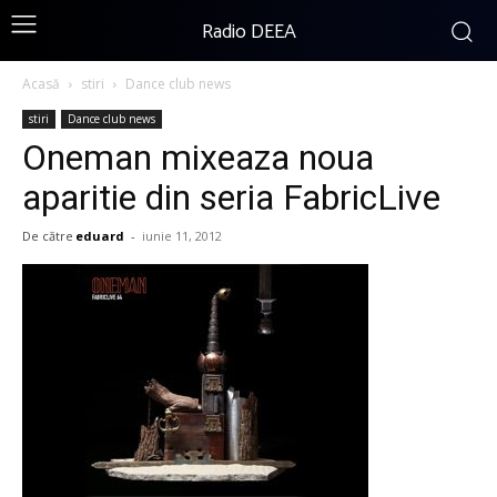
Radio DEEA
Acasă
stiri
Dance club news
stiri
Dance club news
Oneman mixeaza noua
aparitie din seria FabricLive
De către
eduard
-
iunie 11, 2012