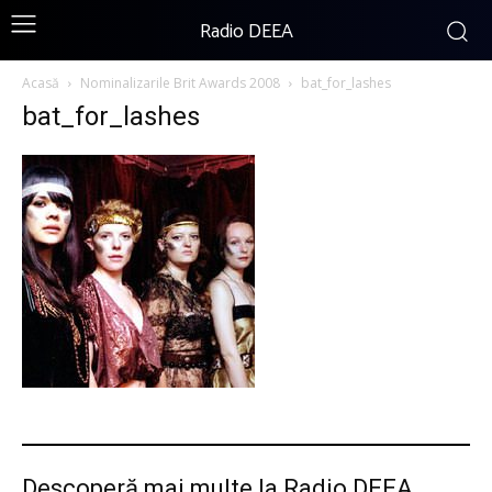
Radio DEEA
Acasă
Nominalizarile Brit Awards 2008
bat_for_lashes
bat_for_lashes
Descoperă mai multe la Radio DEEA