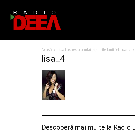
Acasă
Lisa Lashes a anulat gig-urile lunii februarie
lisa_4
Descoperă mai multe la Radio