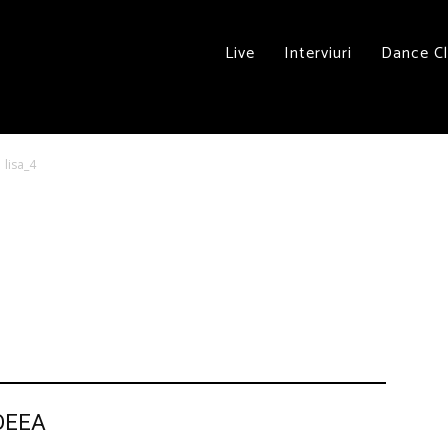
Live
Interviuri
Dance C
lisa_4
 DEEA