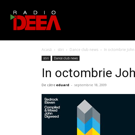
Acasă
stiri
Dance club news
In octombrie John
stiri
Dance club news
In octombrie Jo
De către
eduard
-
septembrie 18, 2009