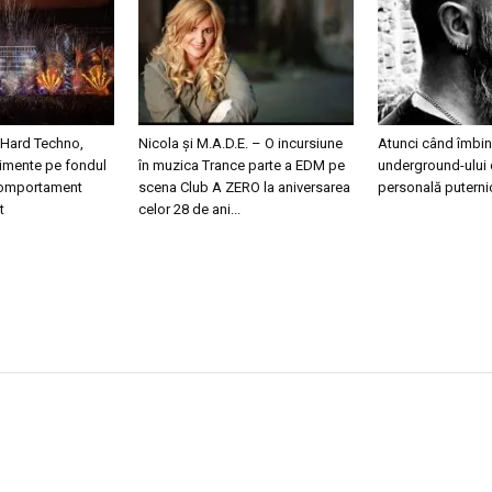
 Hard Techno,
Nicola și M.A.D.E. – O incursiune
Atunci când îmbini
nimente pe fondul
în muzica Trance parte a EDM pe
underground-ului 
 comportament
scena Club A ZERO la aniversarea
personală puterni
t
celor 28 de ani...