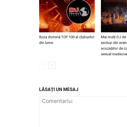
Ibiza domină TOP 100 al cluburilor
Mai mulți DJ de
din lume
excluși din eve
acuzațiilor de
sexual inadecva
LĂSAȚI UN MESAJ