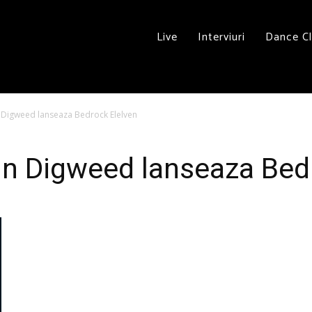
Live
Interviuri
Dance C
 Digweed lanseaza Bedrock Elelven
hn Digweed lanseaza Bed