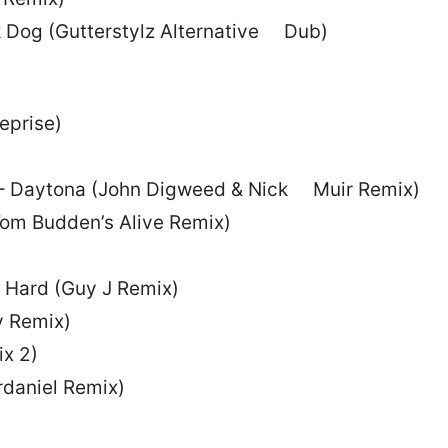
k Dog (Gutterstylz Alternative Dub)
Reprise)
y – Daytona (John Digweed & Nick Muir Remix)
(Tom Budden’s Alive Remix)
o Hard (Guy J Remix)
y Remix)
ix 2)
daniel Remix)