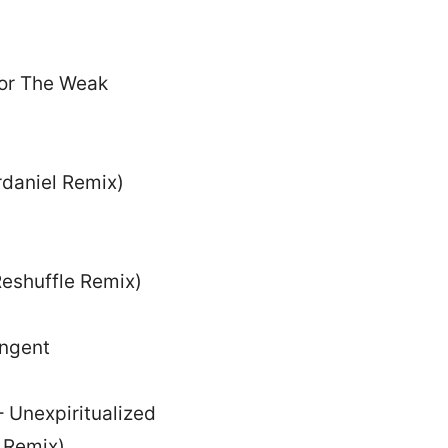
For The Weak
daniel Remix)
eshuffle Remix)
angent
– Unexpiritualized
 Remix)