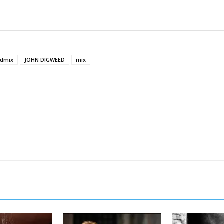
cdmix
JOHN DIGWEED
mix