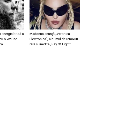
 energia brută a
Madonna anunță „Veronica
cu o viziune
Electronica”, albumul de remixuri
că
rare și inedite „Ray Of Light”