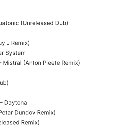
uatonic (Unreleased Dub)
uy J Remix)
tar System
– Mistral (Anton Pieete Remix)
Dub)
 – Daytona
 (Petar Dundov Remix)
released Remix)