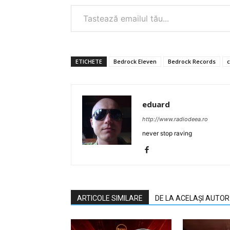
Tastează emailul tău...
ETICHETE
Bedrock Eleven
Bedrock Records
eduard
http://www.radiodeea.ro
never stop raving
ARTICOLE SIMILARE
DE LA ACELAȘI AUTOR