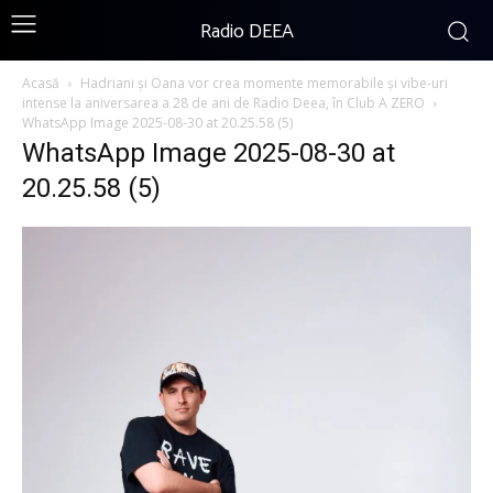
Radio DEEA
Acasă
Hadriani și Oana vor crea momente memorabile și vibe-uri
intense la aniversarea a 28 de ani de Radio Deea, în Club A ZERO
WhatsApp Image 2025-08-30 at 20.25.58 (5)
WhatsApp Image 2025-08-30 at
20.25.58 (5)