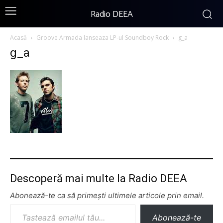
Radio DEEA
Acasă
Groove Armada lanseaza LP-ul Soundboy Rock
g_a
g_a
Descoperă mai multe la Radio DEEA
Abonează-te ca să primești ultimele articole prin email.
Tastează emailul tău...
Abonează-te