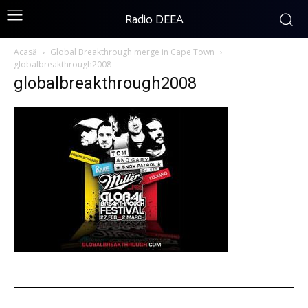
Radio DEEA
Acasă
Global Breakthrough merge in Cape Town
globalbreakthrough2008
globalbreakthrough2008