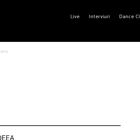
Live
Interviuri
Dance C
ame
 DEEA