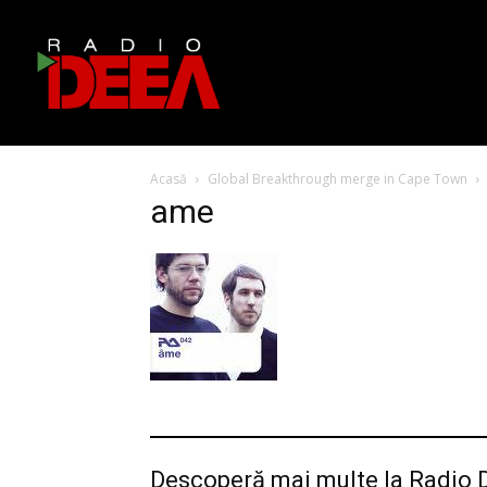
Acasă
Global Breakthrough merge in Cape Town
ame
Descoperă mai multe la Radio