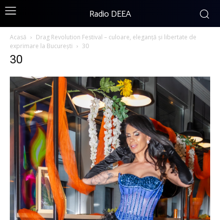
Radio DEEA
Acasă
Drag Revolution Festival – culoare, eleganță și libertate de
exprimare la București
30
30