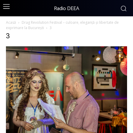
Radio DEEA
Acasă
Drag Revolution Festival – culoare, eleganță și libertate de
exprimare la București
3
3